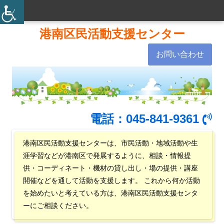
メ
イ
コ
港南区民活動支援センター
ン
ン
お問い合わせ
テ
ン
メ
ツ
ニ
へ
ス
ュ
電話：045-841-9361
キ
ー
ッ
港南区民活動支援センターは、市民活動・地域活動や生
涯学習などが港南区で発展するように、相談・情報提
プ
供・コーディネート・機材の貸し出し・場の提供・講座
開催などを通して活動を支援します。 これから何か活動
を始めたいと考えている方は、港南区民活動支援センタ
ーにご相談ください。