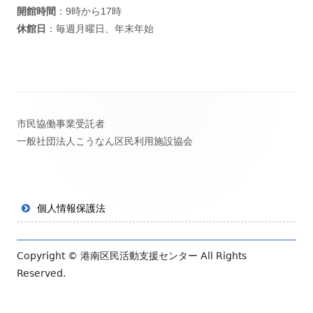
開館時間
：9時から17時
休館日
：毎週月曜日、年末年始
フ
市民協働事業受託者
ッ
一般社団法人こうなん区民利用施設協会
タ
ー・
コ
個人情報保護法
ン
テ
Copyright ©
港南区民活動支援センター
All Rights
Reserved.
ン
ツ