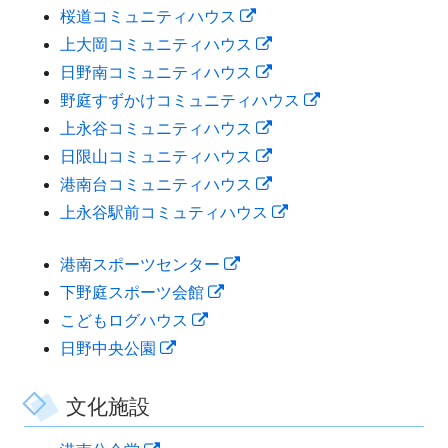
新
桜道コミュニティハウス
ド
ィ
い
ン
ウ
し
新
上大岡コミュニティハウス
ウ
ン
ウ
ド
ィ
い
し
新
日野南コミュニティハウス
で
ド
ィ
ウ
ン
ウ
い
し
新
野庭すずかけコミュニティハウス
開
ウ
ン
で
ド
ィ
ウ
い
新
し
上永谷コミュニティハウス
き
で
ド
開
ウ
ン
ィ
ウ
し
新
い
日限山コミュニティハウス
ま
開
ウ
き
で
ド
ン
ィ
い
し
新
ウ
港南台コミュニティハウス
す
き
で
ま
開
ウ
ド
ン
ウ
い
し
新
ィ
上永谷駅前コミュティハウス
ま
開
す
き
で
ウ
ド
ィ
ウ
い
し
ン
す
き
ま
新
港南スポーツセンター
開
で
ウ
ン
ィ
ウ
い
ド
ま
す
新
し
下野庭スポーツ会館
き
開
で
ド
ン
ィ
ウ
ウ
す
新
し
い
こどもログハウス
ま
き
開
ウ
ド
ン
ィ
で
新
し
い
ウ
日野中央公園
す
ま
き
で
ウ
ド
ン
開
し
い
ウ
ィ
す
ま
開
で
ウ
ド
き
い
ウ
ィ
ン
文化施設
す
き
開
で
ウ
ま
ウ
ィ
ン
ド
ま
き
開
で
す