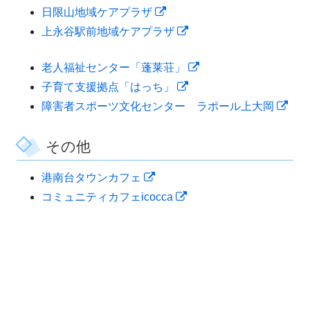
ン
ィ
で
ウ
ド
い
し
新
ウ
日限山地域ケアプラザ
き
ド
ン
開
で
ウ
ウ
い
し
ィ
新
上永谷駅前地域ケアプラザ
ま
ウ
ド
き
開
で
ィ
ウ
い
ン
し
す
新
老人福祉センター「蓬莱荘」
で
ウ
ま
き
開
ン
ィ
ウ
ド
い
新
し
子育て支援拠点「はっち」
開
で
す
ま
き
ド
ン
ィ
ウ
ウ
し
い
新
障害者スポーツ文化センター ラポール上大岡
き
開
す
ま
ウ
ド
ン
で
ィ
い
ウ
し
ま
き
す
で
ウ
ド
開
ン
ウ
ィ
い
その他
す
ま
開
で
ウ
き
ド
ィ
ン
ウ
す
き
開
で
ま
ウ
新
港南台タウンカフェ
ン
ド
ィ
ま
き
開
す
で
し
新
コミュニティカフェicocca
ド
ウ
ン
す
ま
き
開
い
し
ウ
で
ド
す
ま
き
ウ
い
で
開
ウ
す
ま
ィ
ウ
開
き
で
す
ン
ィ
き
ま
開
ド
ン
ま
す
き