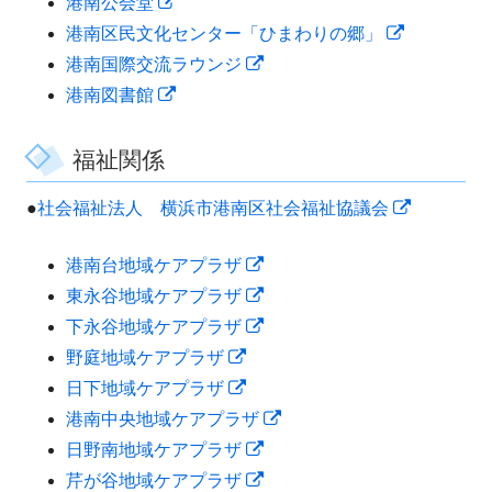
新
港南公会堂
ィ
ン
ド
ウ
す
ま
き
開
し
新
港南区民文化センター「ひまわりの郷」
ン
ド
ウ
で
す
ま
き
い
新
し
港南国際交流ラウンジ
ド
ウ
で
開
す
ま
ウ
新
し
い
港南図書館
ウ
で
開
き
す
ィ
し
い
ウ
で
開
き
ま
ン
い
ウ
ィ
福祉関係
開
き
ま
す
ド
ウ
ィ
ン
き
ま
す
新
●
社会福祉法人 横浜市港南区社会福祉協議会
ウ
ィ
ン
ド
ま
す
し
で
ン
ド
ウ
す
新
港南台地域ケアプラザ
い
開
ド
ウ
で
し
新
東永谷地域ケアプラザ
ウ
き
ウ
で
開
い
し
新
下永谷地域ケアプラザ
ィ
ま
で
開
き
新
ウ
い
し
野庭地域ケアプラザ
ン
す
開
き
ま
し
新
ィ
ウ
い
日下地域ケアプラザ
ド
き
ま
す
い
し
ン
ィ
ウ
新
港南中央地域ケアプラザ
ウ
ま
す
ウ
い
ド
ン
ィ
新
し
日野南地域ケアプラザ
で
す
ィ
ウ
ウ
ド
ン
し
新
い
芹が谷地域ケアプラザ
開