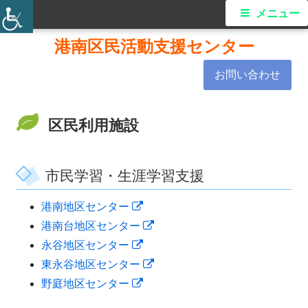
メ
メニュー
イ
コ
港南区民活動支援センター
ン
ン
お問い合わせ
テ
ン
メ
ツ
区民利用施設
ニ
へ
ス
ュ
市民学習・生涯学習支援
キ
ー
ッ
新
港南地区センター
プ
し
新
港南台地区センター
い
新
し
永谷地区センター
ウ
し
い
新
東永谷地区センター
ィ
い
新
ウ
し
野庭地区センター
ン
ウ
し
ィ
い