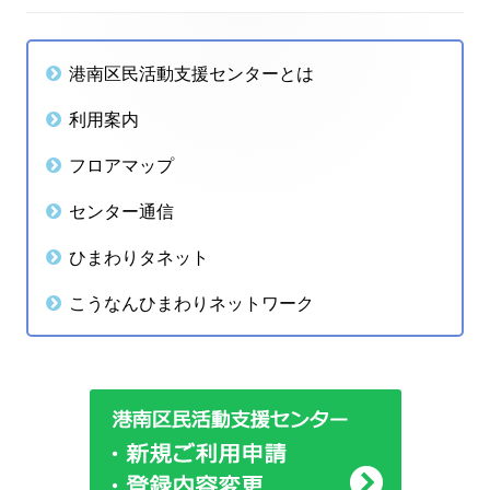
ウ
ド
す
ま
で
ウ
す
メ
開
で
港南区民活動支援センターとは
き
開
イ
利用案内
ま
き
ン
す
ま
フロアマップ
す
サ
センター通信
イ
ひまわりタネット
ド
こうなんひまわりネットワーク
バ
ー