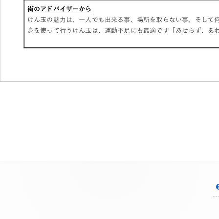
投
稿
ナ
ビ