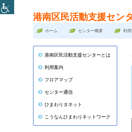
コ
港南区民活動支援セン
ン
テ
メ
ホーム
センター概要
利用
ン
イ
ツ
メ
へ
ン
港南区民活動支援センターとは
ス
イ
メ
利用案内
キ
ン
ッ
ニ
フロアマップ
プ
サ
ュ
センター通信
イ
ー
ひまわりタネット
ド
こうなんひまわりネットワーク
バ