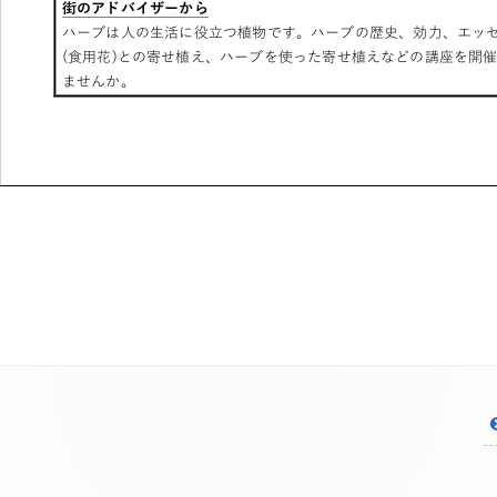
投
稿
ナ
ビ