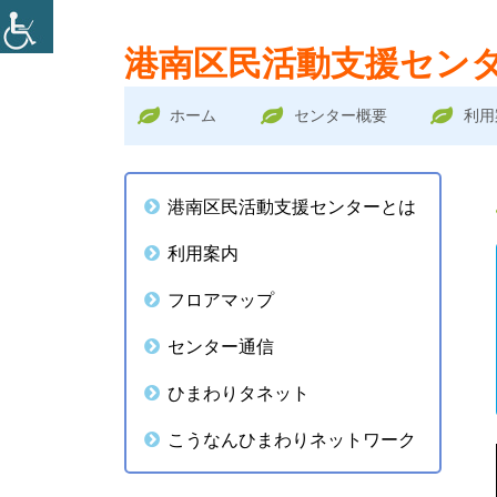
コ
港南区民活動支援セン
ン
テ
メ
ホーム
センター概要
利用
ン
イ
ツ
メ
へ
ン
港南区民活動支援センターとは
ス
イ
メ
利用案内
キ
ン
ッ
ニ
フロアマップ
プ
サ
ュ
センター通信
イ
ー
ひまわりタネット
ド
こうなんひまわりネットワーク
バ