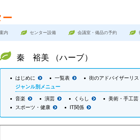
ター
案内
センター設備
会議室・備品の予約
秦 裕美 （ハーブ）
はじめに
一覧表
街のアドバイザーリス
ジャンル別メニュー
音楽
演芸
くらし
美術・手工芸
スポーツ・健康
IT関係