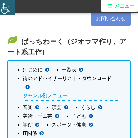
コ
港南区民活動支援センター
メ
メニュー
ン
イ
お問い合わせ
テ
ン
ン
ツ
ぱっちわーく（ジオラマ作り、ア
メ
へ
ート系工作）
ス
ニ
キ
はじめに
一覧表
ュ
ッ
街のアドバイザーリスト・ダウンロード
プ
ー
ジャンル別メニュー
音楽
演芸
くらし
美術・手工芸
子ども
学び
スポーツ・健康
IT関係