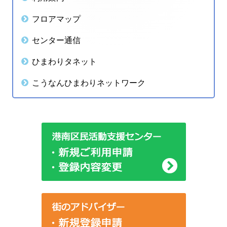
ゲ
ン
フロアマップ
ー
サ
センター通信
シ
イ
ひまわりタネット
ョ
ド
こうなんひまわりネットワーク
ン
バ
ー