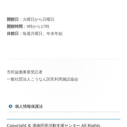
開館日
：火曜日から日曜日
開館時間
：9時から17時
休館日
：毎週月曜日、年末年始
フ
市民協働事業受託者
ッ
一般社団法人こうなん区民利用施設協会
タ
ー・
コ
個人情報保護法
ン
テ
Copyright ©
港南区民活動支援センター
All Rights