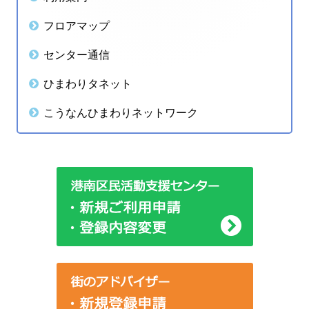
ゲ
ン
フロアマップ
ー
サ
センター通信
シ
イ
ひまわりタネット
ョ
ド
こうなんひまわりネットワーク
ン
バ
ー