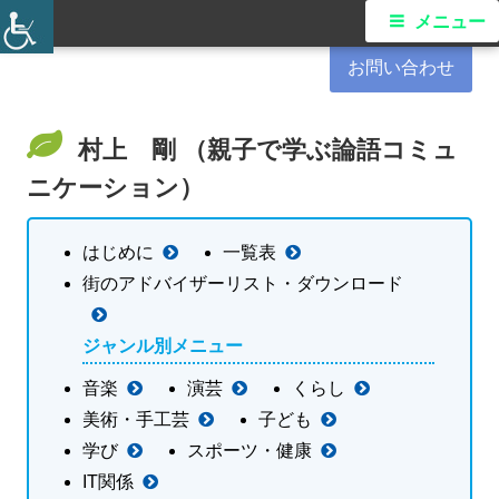
コ
港南区民活動支援センター
メ
メニュー
ン
イ
お問い合わせ
テ
ン
ン
ツ
村上 剛 （親子で学ぶ論語コミュ
メ
へ
ニケーション）
ス
ニ
キ
はじめに
一覧表
ュ
ッ
街のアドバイザーリスト・ダウンロード
プ
ー
ジャンル別メニュー
音楽
演芸
くらし
美術・手工芸
子ども
学び
スポーツ・健康
IT関係