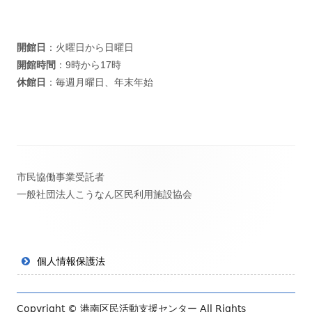
開館日
：火曜日から日曜日
開館時間
：9時から17時
休館日
：毎週月曜日、年末年始
フ
市民協働事業受託者
ッ
一般社団法人こうなん区民利用施設協会
タ
ー・
コ
個人情報保護法
ン
テ
Copyright ©
港南区民活動支援センター
All Rights