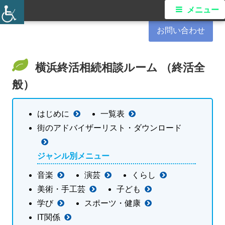
コ
港南区民活動支援センター
メ
メニュー
ン
イ
お問い合わせ
テ
ン
ン
ツ
横浜終活相続相談ルーム （終活全
メ
へ
般）
ス
ニ
キ
はじめに
一覧表
ュ
ッ
街のアドバイザーリスト・ダウンロード
プ
ー
ジャンル別メニュー
音楽
演芸
くらし
美術・手工芸
子ども
学び
スポーツ・健康
IT関係