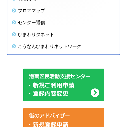
ゲ
ン
フロアマップ
ー
サ
センター通信
シ
イ
ひまわりタネット
ョ
ド
こうなんひまわりネットワーク
ン
バ
ー