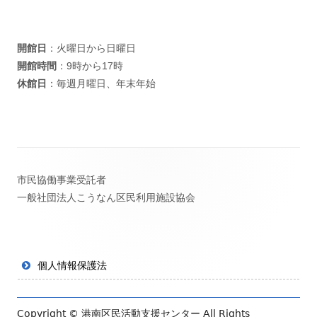
開館日
：火曜日から日曜日
開館時間
：9時から17時
休館日
：毎週月曜日、年末年始
フ
市民協働事業受託者
ッ
一般社団法人こうなん区民利用施設協会
タ
ー・
コ
個人情報保護法
ン
テ
Copyright ©
港南区民活動支援センター
All Rights