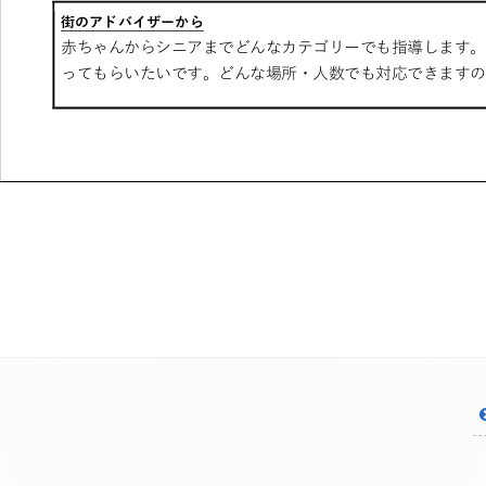
投
稿
ナ
ビ