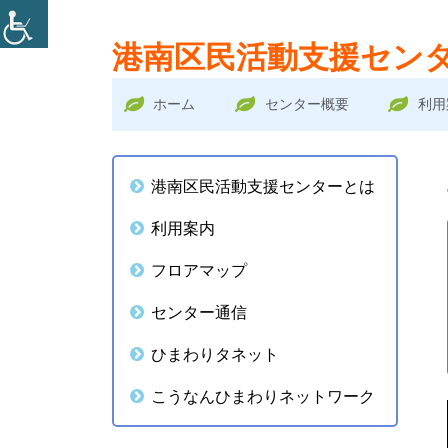
コ
港南区民活動支援セン
ン
テ
メ
ホーム
センター概要
利用
ン
イ
ツ
メ
へ
ン
港南区民活動支援センターとは
ス
イ
メ
利用案内
キ
ン
ッ
ニ
フロアマップ
プ
サ
ュ
センター通信
イ
ー
ひまわりタネット
ド
こうなんひまわりネットワーク
バ