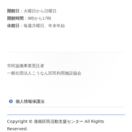
開館日
：火曜日から日曜日
開館時間
：9時から17時
休館日
：毎週月曜日、年末年始
フ
市民協働事業受託者
ッ
一般社団法人こうなん区民利用施設協会
タ
ー・
コ
個人情報保護法
ン
テ
Copyright ©
港南区民活動支援センター
All Rights
Reserved.
ン