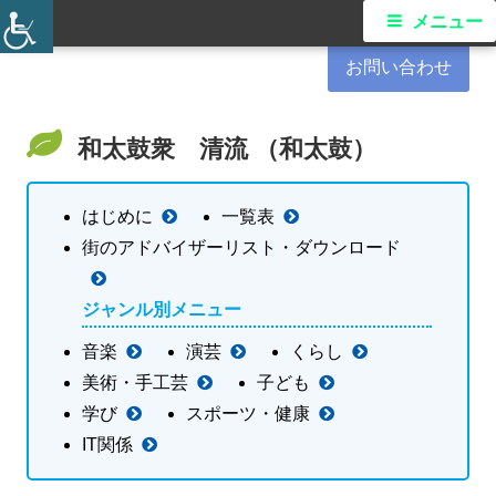
コ
港南区民活動支援センター
メ
メニュー
ン
イ
お問い合わせ
テ
ン
ン
ツ
和太鼓衆 清流 （和太鼓）
メ
へ
ス
ニ
はじめに
一覧表
キ
街のアドバイザーリスト・ダウンロード
ュ
ッ
プ
ー
ジャンル別メニュー
音楽
演芸
くらし
美術・手工芸
子ども
学び
スポーツ・健康
IT関係