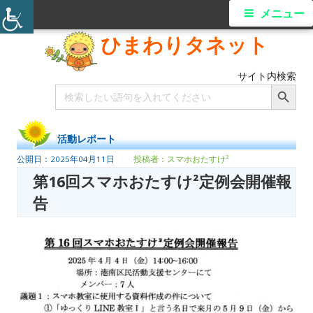
メニュー
ひまわりタネット
サイト内検索
Search Button
Search
for:
活動レポート
2025年04月11日
スマホおたすけ²
第16回スマホおたすけ²定例会開催報
告