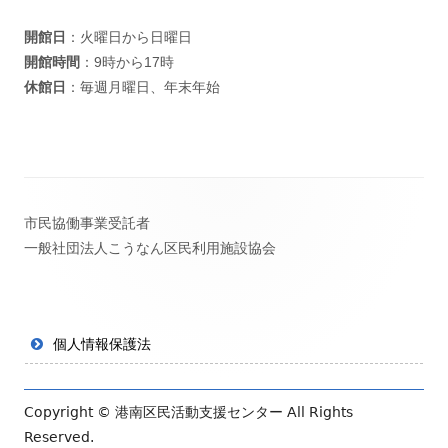
開館日
：火曜日から日曜日
開館時間
：9時から17時
休館日
：毎週月曜日、年末年始
フ
市民協働事業受託者
ッ
一般社団法人こうなん区民利用施設協会
タ
ー・
コ
個人情報保護法
ン
テ
Copyright ©
港南区民活動支援センター
All Rights
Reserved.
ン