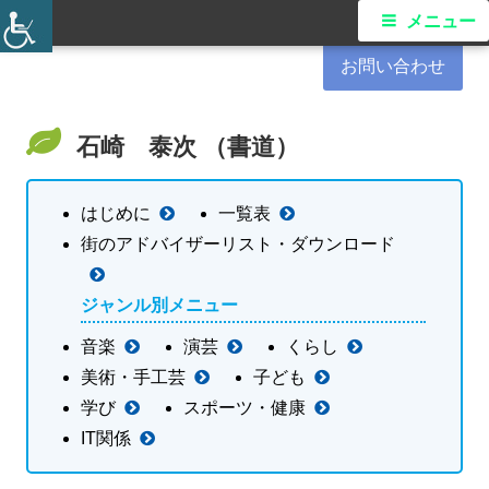
コ
港南区民活動支援センター
メ
メニュー
ン
イ
お問い合わせ
テ
ン
ン
ツ
石崎 泰次 （書道）
メ
へ
ス
ニ
はじめに
一覧表
キ
街のアドバイザーリスト・ダウンロード
ュ
ッ
プ
ー
ジャンル別メニュー
音楽
演芸
くらし
美術・手工芸
子ども
学び
スポーツ・健康
IT関係