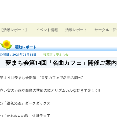
S
f
【活動レポート】
イベント情報
活動レポート
サークル・団
活動レポート
2021年08月18日
夢まち会
夢まち会第14回「名曲カフェ」開催ご案内
第１４回夢まち会開催 “音楽カフェで名曲の調べ”
赤い実の万両や白鳥の季節の歌とリズムカルな動きで楽しく!!
○「銀色の道」ダークダックス
○「かあさんの歌」倍賞千恵子