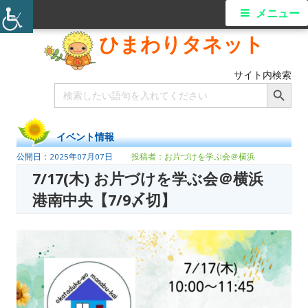
メニュー
ひまわりタネット
サイト内検索
Search Button
Search
for:
イベント情報
2025年07月07日
お片づけを学ぶ会＠横浜
7/17(木) お片づけを学ぶ会＠横浜
港南中央【7/9〆切】