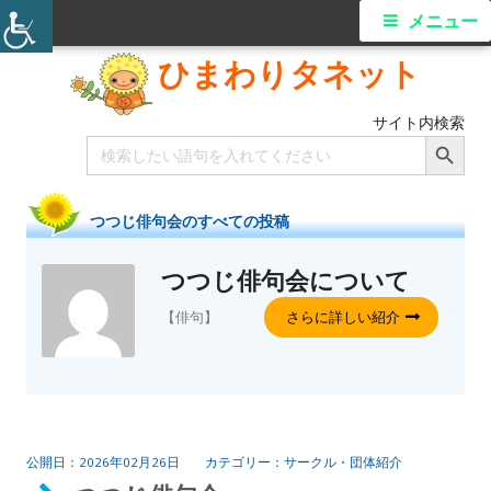
メニュー
ひまわりタネット
サイト内検索
Search Button
Search
for:
つつじ俳句会
のすべての投稿
つつじ俳句会
について
【俳句】
さらに詳しい紹介
2026年02月26日
サークル・団体紹介